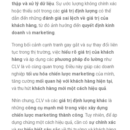
thập và xử lý dữ liệu
. Sự ước lượng không chính xác
hoặc thiếu sót trong các
giá trị định lượng
có thể
dẫn đến những
đánh giá sai lệch về giá trị của
khách hàng
, từ đó ảnh hưởng đến
quyết định kinh
doanh
và
marketing
.
Trong bối cảnh cạnh tranh gay gắt và sự thay đổi liên
tục trong thị trường, việc
hiểu rõ giá trị của khách
hàng
và áp dụng các
phương pháp đo lường
như
CLV là vô cùng quan trọng. Điều này giúp các doanh
nghiệp
tối ưu hóa chiến lược marketing
của mình,
tăng cường
mối quan hệ với khách hàng hiện tại
,
và thu hút
khách hàng mới một cách hiệu quả
.
Nhìn chung, CLV và các
giá trị định lượng khác
là
những
công cụ mạnh mẽ trong việc xây dựng
chiến lược marketing thành công
. Tuy nhiên, để áp
dụng chúng một cách hiệu quả, cần có
sự chính xác
và
sự hiểu biết sâu sắc
về thị trường và khách hàng