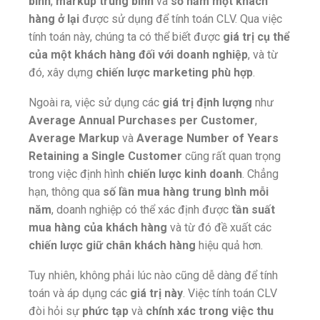
bình
,
markup trung bình
và
số năm một khách
hàng ở lại
được sử dụng để tính toán CLV. Qua việc
tính toán này, chúng ta có thể biết được
giá trị cụ thể
của một khách hàng đối với doanh nghiệp
, và từ
đó, xây dựng
chiến lược marketing phù hợp
.
Ngoài ra, việc sử dụng các
giá trị định lượng
như
Average Annual Purchases per Customer
,
Average Markup
và
Average Number of Years
Retaining a Single Customer
cũng rất quan trọng
trong việc định hình
chiến lược kinh doanh
. Chẳng
hạn, thông qua
số lần mua hàng trung bình mỗi
năm
, doanh nghiệp có thể xác định được
tần suất
mua hàng của khách hàng
và từ đó đề xuất các
chiến lược giữ chân khách hàng
hiệu quả hơn.
Tuy nhiên, không phải lúc nào cũng dễ dàng để tính
toán và áp dụng các
giá trị này
. Việc tính toán CLV
đòi hỏi sự
phức tạp
và
chính xác trong việc thu