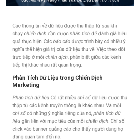
Sức Mạnh Kỹ Năng Phân Tích Dữ Liệu Đầy Thử Thách
Các thông tin về dữ liệu được thu thập từ sau khi
chạy
chiến dịch
cần được
phân tích
để đánh giá hiệu
quả thực hiện. Các
báo cáo
được trình bày có nhiều ý
nghĩa thể hiện giá trị của dữ liệu thu về. Việc theo dõi
trực tiếp ở mỗi
chiến dịch
, phân biệt giữa các kênh
tiếp thị khác nhau rất quan trọng.
Phân Tích Dữ Liệu trong Chiến Dịch
Marketing
Phân tích dữ liệu
Có rất nhiều
chỉ số
dữ liệu được thu
thập từ các kênh truyền thông là khác nhau. Và mỗi
chỉ số
có những ý nghĩa riêng của nó,
phân tích dữ
liệu
gắn liền với mục tiêu của mỗi
chiến dịch
. Chỉ số
click vào banner quảng cáo cho thấy người dùng họ
đang quan tâm đến nó.