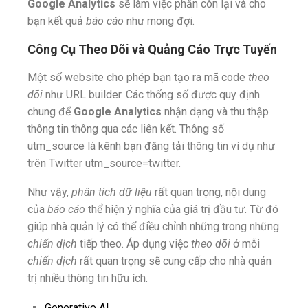
Google Analytics
sẽ làm việc phần còn lại và cho
bạn kết quả
báo cáo
như mong đợi.
Công Cụ Theo Dõi và Quảng Cáo Trực Tuyến
Một số website cho phép bạn tạo ra mã code
theo
dõi
như URL builder. Các thống số được quy định
chung để
Google Analytics
nhận dạng và thu thập
thông tin thông qua các liên kết. Thông số
utm_source là kênh bạn đăng tải thông tin ví dụ như
trên Twitter utm_source=twitter.
Như vậy,
phân tích dữ liệu
rất quan trọng, nội dung
của
báo cáo
thể hiện ý nghĩa của giá trị đầu tư. Từ đó
giúp nhà quản lý có thể điều chỉnh những trong những
chiến dịch
tiếp theo. Áp dụng việc
theo dõi
ở mỗi
chiến dịch
rất quan trọng sẽ cung cấp cho nhà quản
trị nhiều thông tin hữu ích.
Generative AI