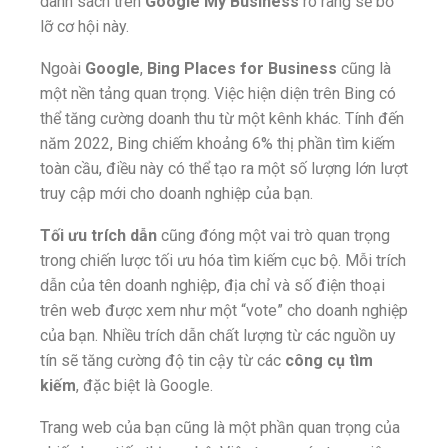
danh sách trên
Google My Business
rõ ràng sẽ bỏ
lỡ cơ hội này.
Ngoài
Google
,
Bing Places for Business
cũng là
một nền tảng quan trọng. Việc hiện diện trên Bing có
thể tăng cường doanh thu từ một kênh khác. Tính đến
năm 2022, Bing chiếm khoảng 6% thị phần tìm kiếm
toàn cầu, điều này có thể tạo ra một số lượng lớn lượt
truy cập mới cho doanh nghiệp của bạn.
Tối
ưu t
rích dẫn
cũng đóng một vai trò quan trọng
trong chiến lược tối ưu hóa tìm kiếm cục bộ. Mỗi trích
dẫn của tên doanh nghiệp, địa chỉ và số điện thoại
trên web được xem như một “vote” cho doanh nghiệp
của bạn. Nhiều trích dẫn chất lượng từ các nguồn uy
tín sẽ tăng cường độ tin cậy từ các
công cụ tìm
kiếm
, đặc biệt là Google.
Trang web của bạn cũng là một phần quan trọng của